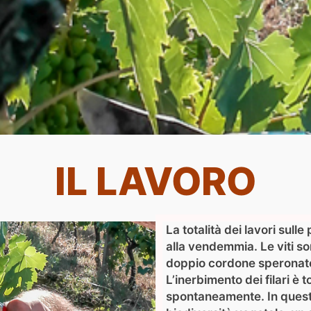
IL LAVORO
La totalità dei lavori sul
alla vendemmia. Le viti s
doppio cordone speronato,
L’inerbimento dei filari è t
spontaneamente. In quest