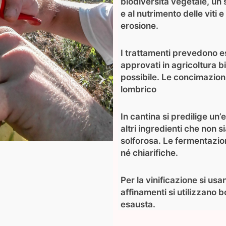
biodiversità vegetale, un
e al nutrimento delle viti
erosione.
I trattamenti prevedono es
approvati in agricoltura b
possibile. Le concimazion
lombrico
In cantina si predilige un’
altri ingredienti che non 
solforosa. Le fermentazio
né chiarifiche.
Per la vinificazione si us
affinamenti si utilizzano b
esausta.