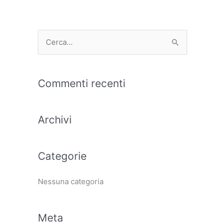
C
e
r
Commenti recenti
c
a
Archivi
:
Categorie
Nessuna categoria
Meta