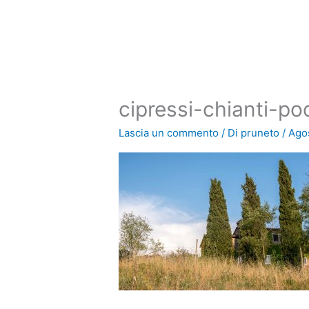
Vai
al
contenuto
cipressi-chianti-p
Lascia un commento
/ Di
pruneto
/
Agos